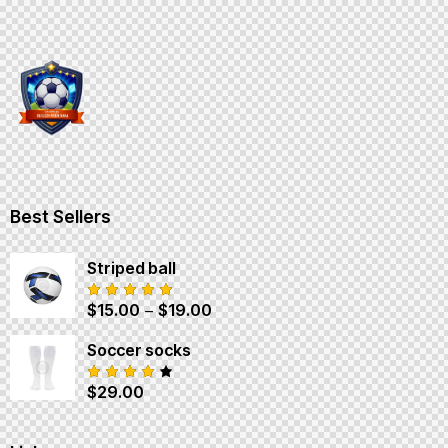
Best Sellers
Striped ball
$
15.00
–
$
19.00
Được
xếp hạng
5.00
5
Soccer socks
sao
$
29.00
Được
xếp
hạng
4.00
5