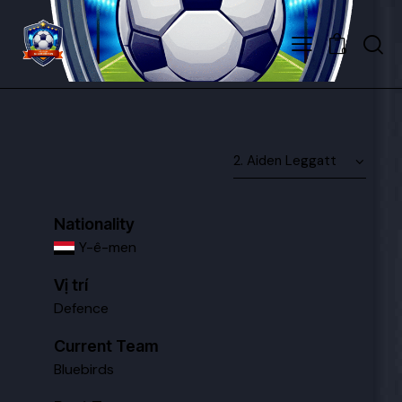
0
Nationality
Y-ê-men
Vị trí
Defence
Current Team
Bluebirds