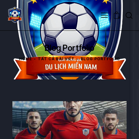
0
Blog Portfolio
HOME
TẤT CẢ BÀI VIẾT
BLOG PORTFOLIO