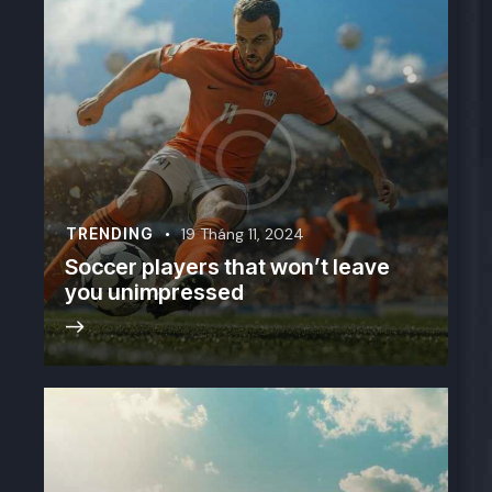
TRENDING
19 Tháng 11, 2024
Soccer players that won’t leave
you unimpressed