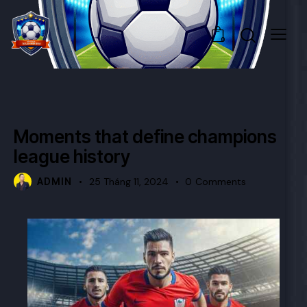
0
TRENDING
Moments that define champions
league history
ADMIN
25 Tháng 11, 2024
0
Comments