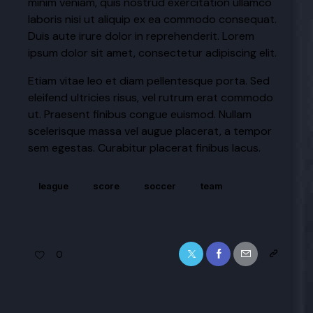
minim veniam, quis nostrud exercitation ullamco
laboris nisi ut aliquip ex ea commodo consequat.
Duis aute irure dolor in reprehenderit. Lorem
ipsum dolor sit amet, consectetur adipiscing elit.
Etiam vitae leo et diam pellentesque porta. Sed
eleifend ultricies risus, vel rutrum erat commodo
ut. Praesent finibus congue euismod. Nullam
scelerisque massa vel augue placerat, a tempor
sem egestas. Curabitur placerat finibus lacus.
league
score
soccer
team
0