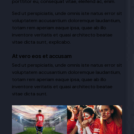
porttitor eu, consequat vitae, eleifend ac, enim.
Sed ut perspiciatis, unde omnis iste natus error sit
voluptatem accusantium doloremque laudantium,
totam rem aperiam eaque ipsa, quae ab illo
inventore veritatis et quasi architecto beatae
vitae dicta sunt, explicabo.
At vero eos et accusam
Sed ut perspiciatis, unde omnis iste natus error sit
voluptatem accusantium doloremque laudantium,
totam rem aperiam eaque ipsa, quae ab illo
inventore veritatis et quasi architecto beatae
vitae dicta sunt.