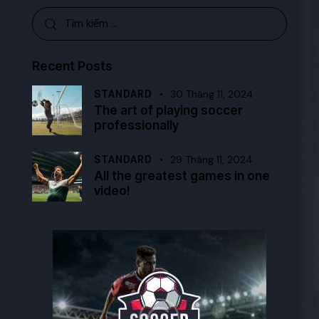
Recent Posts
STANDARD
30 Tháng 11, 2024
The art of playing soccer
professionally
STANDARD
29 Tháng 11, 2024
All the greatest games in one
video!