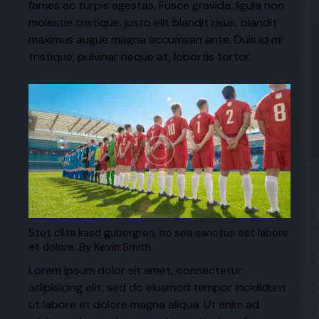
fames ac turpis egestas. Fusce gravida, ligula non
molestie tristique, justo elit blandit risus, blandit
maximus augue magna accumsan ante. Duis id mi
tristique, pulvinar neque at, lobortis tortor.
Stet clita kasd gubergren, no sea sanctus est labore
et dolore. By
Kevin Smith
Lorem ipsum dolor sit amet, consectetur
adipisicing elit, sed do eiusmod tempor incididunt
ut labore et dolore magna aliqua. Ut enim ad