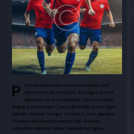
Proin faucibus nec mauris a sodales, sed
elementum mi tincidunt. Sed eget viverra
egestas nisi in consequat. Fusce sodales
augue a accumsan. Cras sollicitudin, ipsum eget
blandit pulvinar. Integer tincidunt. Cras dapibus.
Vivamus elementum semper nisi. Aenean
vulputate eleifend tellus. Aenean leo ligula,