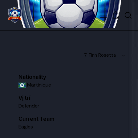
0
Nationality
Martinique
Vị trí
Defender
Current Team
Eagles