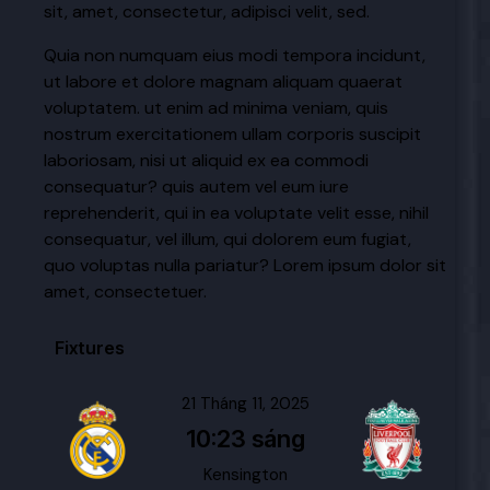
sit, amet, consectetur, adipisci velit, sed.
Quia non numquam eius modi tempora incidunt,
ut labore et dolore magnam aliquam quaerat
voluptatem. ut enim ad minima veniam, quis
nostrum exercitationem ullam corporis suscipit
laboriosam, nisi ut aliquid ex ea commodi
consequatur? quis autem vel eum iure
reprehenderit, qui in ea voluptate velit esse, nihil
consequatur, vel illum, qui dolorem eum fugiat,
quo voluptas nulla pariatur? Lorem ipsum dolor sit
amet, consectetuer.
Fixtures
21 Tháng 11, 2025
10:23 sáng
Kensington