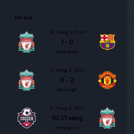
Kết quả
28 Tháng 9, 2024
1
-
0
Kensington
21 Tháng 9, 2024
0
-
2
Bentleigh
19 Tháng 9, 2024
10:31 sáng
Kensington