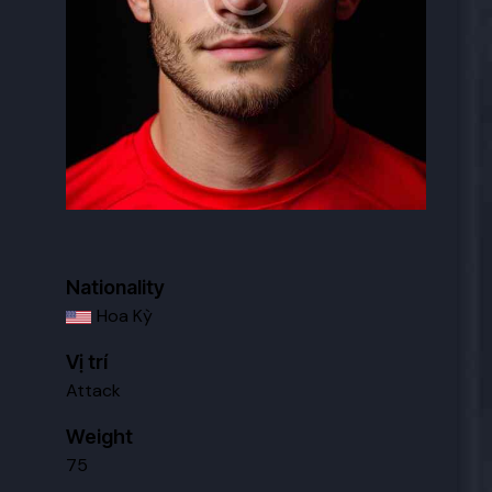
Nationality
Hoa Kỳ
Vị trí
Attack
Weight
75