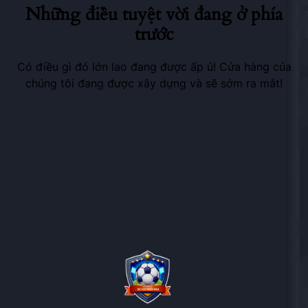
Những điều tuyệt vời đang ở phía
trước
Có điều gì đó lớn lao đang được ấp ủ! Cửa hàng của
chúng tôi đang được xây dựng và sẽ sớm ra mắt!