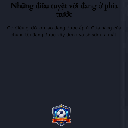
Những điều tuyệt vời đang ở phía
trước
Có điều gì đó lớn lao đang được ấp ủ! Cửa hàng của
chúng tôi đang được xây dựng và sẽ sớm ra mắt!