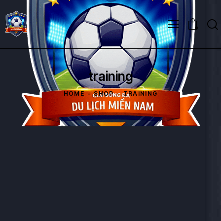
0
training
HOME
SHOP
TRAINING