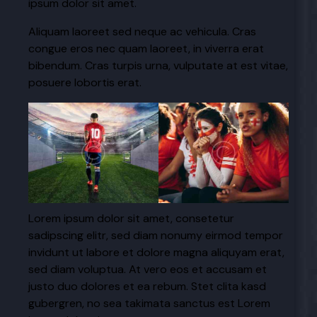
ipsum dolor sit amet.
Aliquam laoreet sed neque ac vehicula. Cras
congue eros nec quam laoreet, in viverra erat
bibendum. Cras turpis urna, vulputate at est vitae,
posuere lobortis erat.
Lorem ipsum dolor sit amet, consetetur
sadipscing elitr, sed diam nonumy eirmod tempor
invidunt ut labore et dolore magna aliquyam erat,
sed diam voluptua. At vero eos et accusam et
justo duo dolores et ea rebum. Stet clita kasd
gubergren, no sea takimata sanctus est Lorem