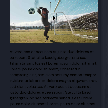
At vero eos et accusam et justo duo dolores et
ea rebum. Stet clita kasd gubergren, no sea
takimata sanctus est Lorem ipsum dolor sit amet.
Lorem ipsum dolor sit amet, consetetur
sadipscing elitr, sed diam nonumy eirmod tempor
invidunt ut labore et dolore magna aliquyam erat,
sed diam voluptua. At vero eos et accusam et
justo duo dolores et ea rebum. Stet clita kasd
gubergren, no sea takimata sanctus est Lorem
ipsum dolor sit amet. Lorem ipsum dolor sit amet,