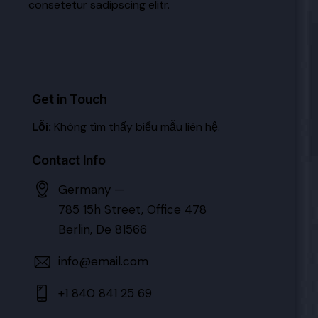
consetetur sadipscing elitr.
Get in Touch
Lỗi:
Không tìm thấy biểu mẫu liên hệ.
Contact Info
Germany —
785 15h Street, Office 478
Berlin, De 81566
info@email.com
+1 840 841 25 69