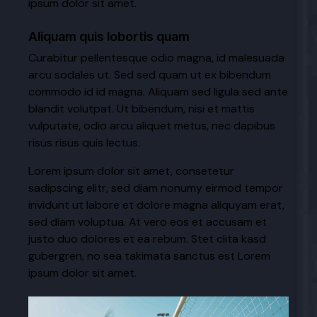
ipsum dolor sit amet.
Aliquam quis lobortis quam
Curabitur pellentesque odio magna, id malesuada
arcu sodales ut. Sed sed quam ut ex bibendum
commodo id id magna. Aliquam sed ligula sed ante
blandit volutpat. Ut bibendum, nisi et mattis
vulputate, odio arcu aliquet metus, nec dapibus
risus risus quis lectus.
Lorem ipsum dolor sit amet, consetetur
sadipscing elitr, sed diam nonumy eirmod tempor
invidunt ut labore et dolore magna aliquyam erat,
sed diam voluptua. At vero eos et accusam et
justo duo dolores et ea rebum. Stet clita kasd
gubergren, no sea takimata sanctus est Lorem
ipsum dolor sit amet.