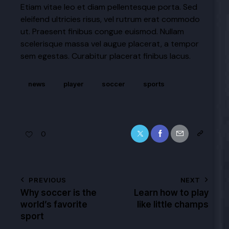
Etiam vitae leo et diam pellentesque porta. Sed
eleifend ultricies risus, vel rutrum erat commodo
ut. Praesent finibus congue euismod. Nullam
scelerisque massa vel augue placerat, a tempor
sem egestas. Curabitur placerat finibus lacus.
news
player
soccer
sports
0
PREVIOUS
NEXT
Why soccer is the
Learn how to play
world’s favorite
like little champs
sport