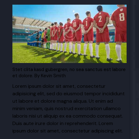
Stet clita kasd gubergren, no sea sanctus est labore
et dolore. By
Kevin Smith
Lorem ipsum dolor sit amet, consectetur
adipisicing elit, sed do eiusmod tempor incididunt
ut labore et dolore magna aliqua. Ut enim ad
minim veniam, quis nostrud exercitation ullamco
laboris nisi ut aliquip ex ea commodo consequat.
Duis aute irure dolor in reprehenderit. Lorem
ipsum dolor sit amet, consectetur adipiscing elit.