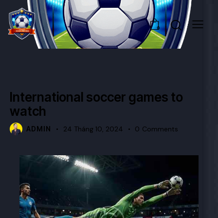
0
GAMES
International soccer games to
watch
ADMIN
24 Tháng 10, 2024
0
Comments