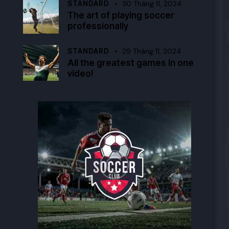
STANDARD
30 Tháng 11, 2024
The art of playing soccer
professionally
STANDARD
29 Tháng 11, 2024
All the greatest games in one
video!