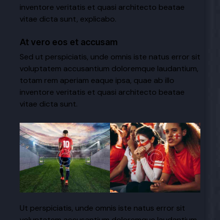
inventore veritatis et quasi architecto beatae
vitae dicta sunt, explicabo.
At vero eos et accusam
Sed ut perspiciatis, unde omnis iste natus error sit
voluptatem accusantium doloremque laudantium,
totam rem aperiam eaque ipsa, quae ab illo
inventore veritatis et quasi architecto beatae
vitae dicta sunt.
Ut perspiciatis, unde omnis iste natus error sit
voluptatem accusantium doloremque laudantium,