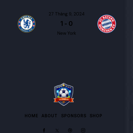
27 Tháng 9, 2024
1
-
0
New York
HOME
ABOUT
SPONSORS
SHOP