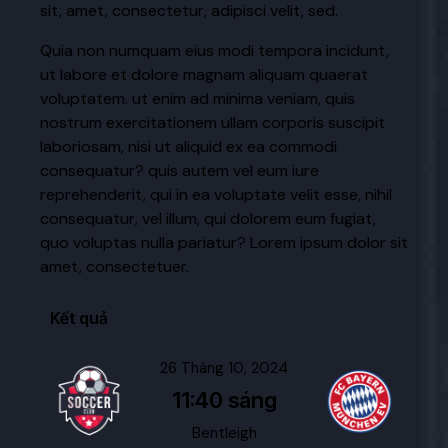
sit, amet, consectetur, adipisci velit, sed.
Quia non numquam eius modi tempora incidunt,
ut labore et dolore magnam aliquam quaerat
voluptatem. ut enim ad minima veniam, quis
nostrum exercitationem ullam corporis suscipit
laboriosam, nisi ut aliquid ex ea commodi
consequatur? quis autem vel eum iure
reprehenderit, qui in ea voluptate velit esse, nihil
consequatur, vel illum, qui dolorem eum fugiat,
quo voluptas nulla pariatur? Lorem ipsum dolor sit
amet, consectetuer.
Kết quả
26 Tháng 10, 2024
11:40 sáng
Bentleigh