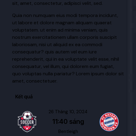
sit, amet, consectetur, adipisci velit, sed.
Quia non numquam eius modi tempora incidunt,
ut labore et dolore magnam aliquam quaerat
voluptatem. ut enim ad minima veniam, quis
nostrum exercitationem ullam corporis suscipit
laboriosam, nisi ut aliquid ex ea commodi
consequatur? quis autem vel eum iure
reprehenderit, qui in ea voluptate velit esse, nihil
consequatur, vel illum, qui dolorem eum fugiat,
quo voluptas nulla pariatur? Lorem ipsum dolor sit
amet, consectetuer.
Kết quả
26 Tháng 10, 2024
11:40 sáng
Bentleigh