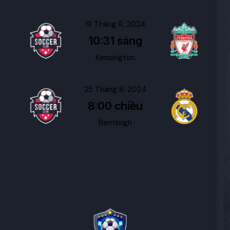
19 Tháng 9, 2024
10:31 sáng
Kensington
25 Tháng 8, 2024
8:00 chiều
Bentleigh