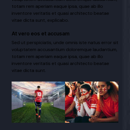
totam rem aperiam eaque ipsa, quae ab illo
inventore veritatis et quasi architecto beatae
vitae dicta sunt, explicabo.
At vero eos et accusam
Sed ut perspiciatis, unde omnis iste natus error sit
voluptatem accusantium doloremque laudantium,
totam rem aperiam eaque ipsa, quae ab illo
inventore veritatis et quasi architecto beatae
vitae dicta sunt.