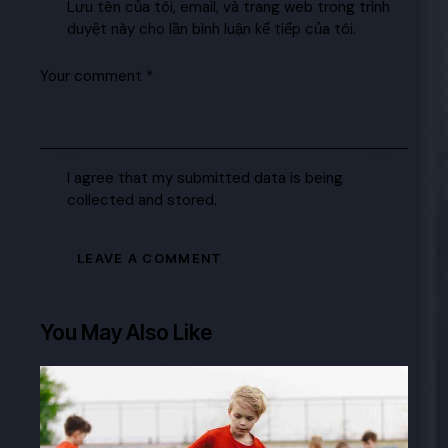
Lưu tên của tôi, email, và trang web trong trình
duyệt này cho lần bình luận kế tiếp của tôi.
I agree that my submitted data is being
collected and stored.
You May Also Like