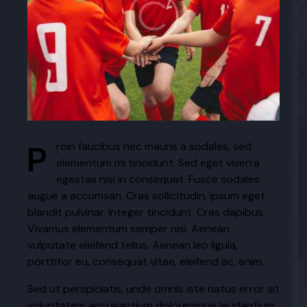
Proin faucibus nec mauris a sodales, sed
elementum mi tincidunt. Sed eget viverra
egestas nisi in consequat. Fusce sodales
augue a accumsan. Cras sollicitudin, ipsum eget
blandit pulvinar. Integer tincidunt. Cras dapibus.
Vivamus elementum semper nisi. Aenean
vulputate eleifend tellus. Aenean leo ligula,
porttitor eu, consequat vitae, eleifend ac, enim.
Sed ut perspiciatis, unde omnis iste natus error sit
voluptatem accusantium doloremque laudantium,