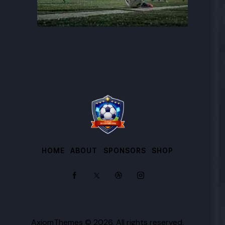
HOME
ABOUT
SPONSORS
SHOP
AxiomThemes
© 2026. All rights reserved.