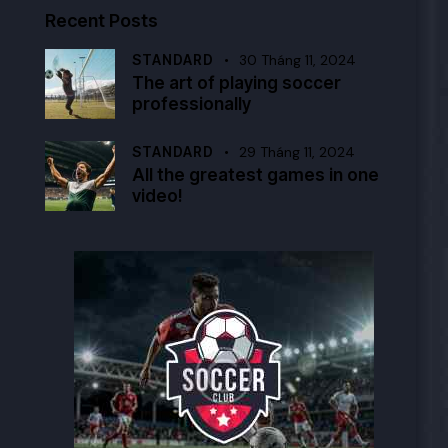
Recent Posts
STANDARD
30 Tháng 11, 2024
The art of playing soccer
professionally
STANDARD
29 Tháng 11, 2024
All the greatest games in one
video!