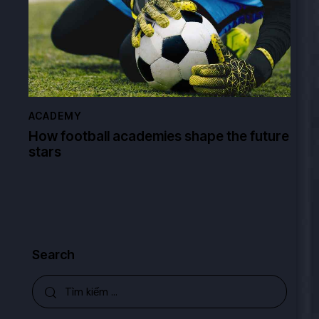
ACADEMY
How football academies shape the future
stars
Search