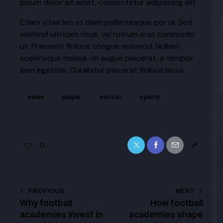
ipsum dolor sit amet, consectetur adipiscing elit.
Etiam vitae leo et diam pellentesque porta. Sed
eleifend ultricies risus, vel rutrum erat commodo
ut. Praesent finibus congue euismod. Nullam
scelerisque massa vel augue placerat, a tempor
sem egestas. Curabitur placerat finibus lacus.
news
player
soccer
sports
0
PREVIOUS
NEXT
Why football
How football
academies invest in
academies shape