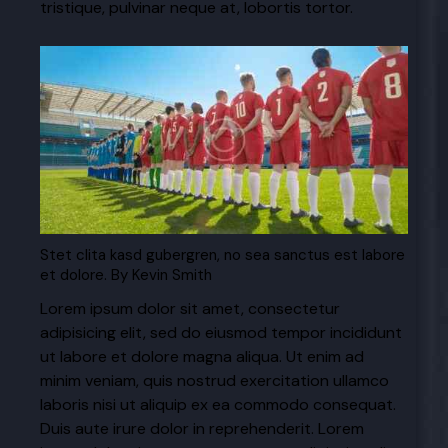
tristique, pulvinar neque at, lobortis tortor.
Stet clita kasd gubergren, no sea sanctus est labore
et dolore. By
Kevin Smith
Lorem ipsum dolor sit amet, consectetur
adipisicing elit, sed do eiusmod tempor incididunt
ut labore et dolore magna aliqua. Ut enim ad
minim veniam, quis nostrud exercitation ullamco
laboris nisi ut aliquip ex ea commodo consequat.
Duis aute irure dolor in reprehenderit. Lorem