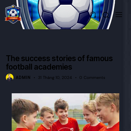
0
ACADEMY
The success stories of famous
football academies
ADMIN
31 Tháng 10, 2024
0
Comments